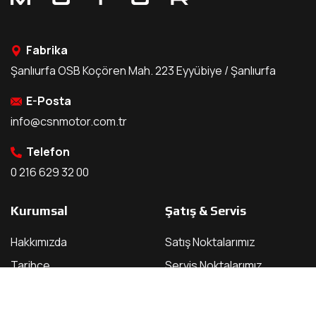
Fabrika
Şanlıurfa OSB Koçören Mah. 223 Eyyübiye / Şanlıurfa
E-Posta
info@csnmotor.com.tr
Telefon
0 216 629 32 00
Kurumsal
Şatış & Servis
Hakkımızda
Satış Noktalarımız
Tarihçe
Servis Noktalarımız
Bizden Haberler
Bayilik Ön Başvuru
Kullanıcı Yorumları
Servis Ön Başvuru