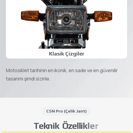
Klasik Çizgiler
Motosiklet tarihinin en ikonik, en sade ve en güvenilir
tasarımı şimdi sizinle.
CSN Pro (Çelik Jant)
T
e
k
n
i
k
Ö
z
e
l
l
i
k
l
e
r