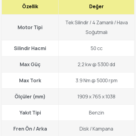
Özellik
Değer
Tek Silindir / 4 Zamanlı / Hava
Motor Tipi
Soğutmalı
Silindir Hacmi
50 cc
Max Güç
2,2 kw @ 5300 dd
Max Tork
3.9 Nm @ 5000 rpm
Ölçüler (mm)
1909 x 765 x 1038
Yakıt Tipi
Benzin
Fren Ön / Arka
Disk / Kampana