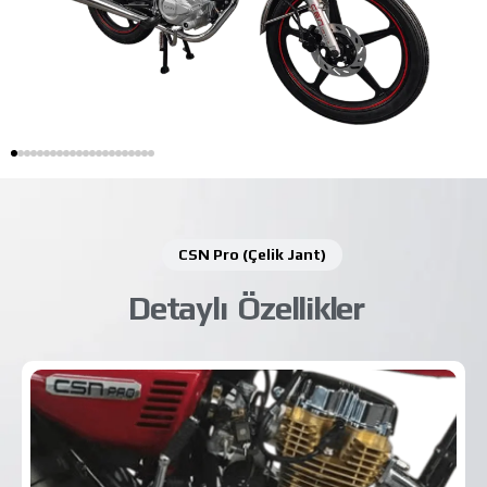
CSN Pro (Çelik Jant)
D
e
t
a
y
l
ı
Ö
z
e
l
l
i
k
l
e
r