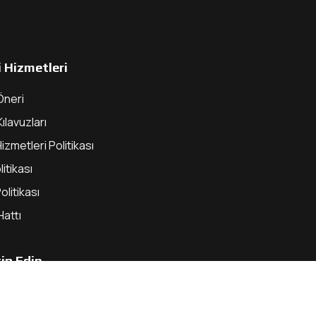
 Hizmetleri
Öneri
Kılavuzları
izmetleri Politikası
litikası
olitikası
Hattı
kip Edin