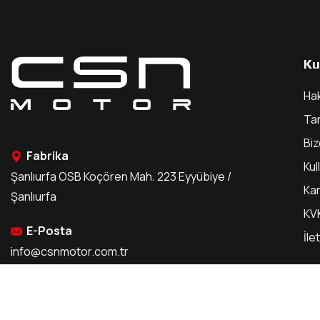
Ku
Ha
Ta
Bi
Fabrika
Kul
Şanlıurfa OSB Koçören Mah. 223 Eyyübiye /
Kar
Şanlıurfa
KVK
E-Posta
İle
info@csnmotor.com.tr
Telefon
0 216 629 32 00