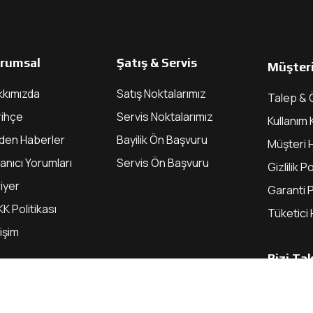
rumsal
Şatış & Servis
Müşteri
kkımızda
Satış Noktalarımız
Talep & 
rihçe
Servis Noktalarımız
Kullanım 
zden Haberler
Bayilik Ön Başvuru
Müşteri H
lanıcı Yorumları
Servis Ön Başvuru
Gizlilik Po
iyer
Garanti P
K Politikası
Tüketici 
tişim
Bizi Ta