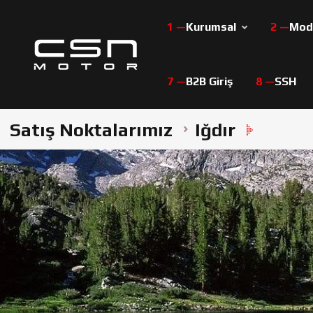
Kurumsal
Mode
B2B Giriş
SSH
Satış Noktalarımız
Iğdır