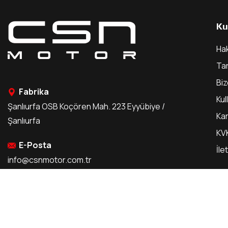
Ku
Ha
Ta
Bi
Fabrika
Kul
Şanlıurfa OSB Koçören Mah. 223 Eyyübiye /
Kar
Şanlıurfa
KVK
E-Posta
İle
info@csnmotor.com.tr
Telefon
0 216 629 32 00