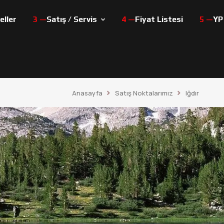
ller
Satış / Servis
Fiyat Listesi
YP
Anasayfa
Satış Noktalarımız
Iğdır