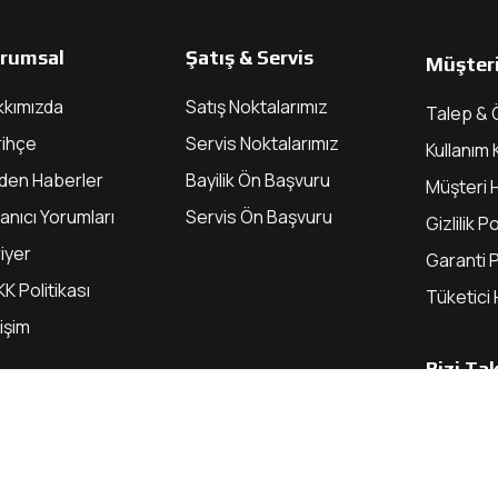
rumsal
Şatış & Servis
Müşteri
kkımızda
Satış Noktalarımız
Talep & 
rihçe
Servis Noktalarımız
Kullanım 
zden Haberler
Bayilik Ön Başvuru
Müşteri H
lanıcı Yorumları
Servis Ön Başvuru
Gizlilik Po
iyer
Garanti P
K Politikası
Tüketici 
tişim
Bizi Ta