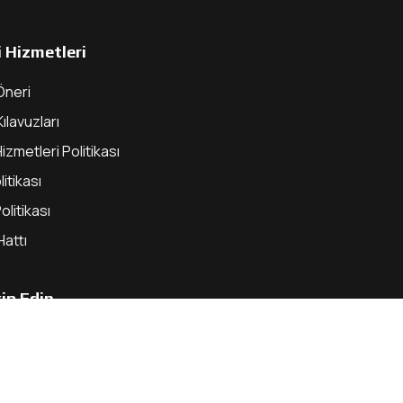
 Hizmetleri
Öneri
Kılavuzları
izmetleri Politikası
litikası
olitikası
Hattı
kip Edin