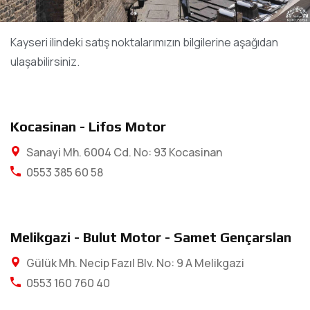
Kayseri ilindeki satış noktalarımızın bilgilerine aşağıdan
ulaşabilirsiniz.
Kocasinan - Lifos Motor
Sanayi Mh. 6004 Cd. No: 93 Kocasinan
0553 385 60 58
Melikgazi - Bulut Motor - Samet Gençarslan
Gülük Mh. Necip Fazıl Blv. No: 9 A Melikgazi
0553 160 760 40