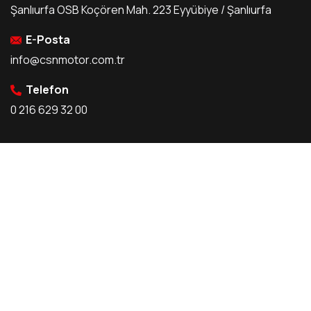
Şanlıurfa OSB Koçören Mah. 223 Eyyübiye / Şanlıurfa
E-Posta
info@csnmotor.com.tr
Telefon
0 216 629 32 00
Kurumsal
Şatış & Servis
Hakkımızda
Satış Noktalarımız
Tarihçe
Servis Noktalarımız
Bizden Haberler
Bayilik Ön Başvuru
Kullanıcı Yorumları
Servis Ön Başvuru
Kariyer
KVKK Politikası