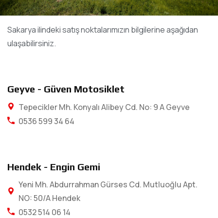
Sakarya ilindeki satış noktalarımızın bilgilerine aşağıdan
ulaşabilirsiniz.
Geyve - Güven Motosiklet
Tepecikler Mh. Konyalı Alibey Cd. No: 9 A Geyve
0536 599 34 64
Hendek - Engin Gemi
Yeni Mh. Abdurrahman Gürses Cd. Mutluoğlu Apt.
NO: 50/A Hendek
0532 514 06 14