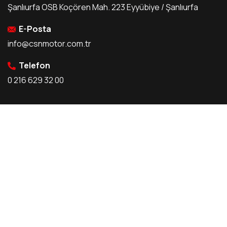
Şanlıurfa OSB Koçören Mah. 223 Eyyübiye / Şanlıurfa
E-Posta
info@csnmotor.com.tr
Telefon
0 216 629 32 00
Kurumsal
Şatış & Servis
Hakkımızda
Satış Noktalarımız
Tarihçe
Servis Noktalarımız
Bizden Haberler
Bayilik Ön Başvuru
Kullanıcı Yorumları
Servis Ön Başvuru
Kariyer
KVKK Politikası