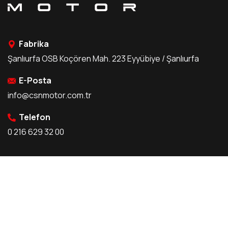
Fabrika
Şanlıurfa OSB Koçören Mah. 223 Eyyübiye / Şanlıurfa
E-Posta
info@csnmotor.com.tr
Telefon
0 216 629 32 00
Kurumsal
Şatış & Servis
Hakkımızda
Satış Noktalarımız
Tarihçe
Servis Noktalarımız
Bizden Haberler
Bayilik Ön Başvuru